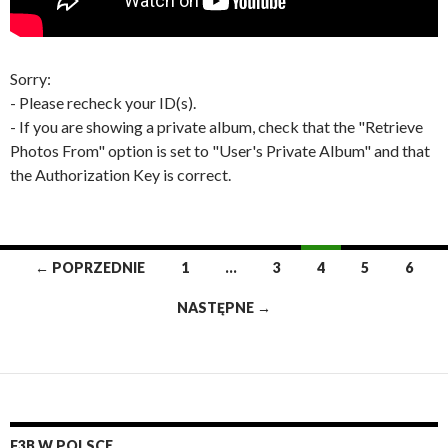
Sorry:
- Please recheck your ID(s).
- If you are showing a private album, check that the "Retrieve
Photos From" option is set to "User's Private Album" and that
the Authorization Key is correct.
← POPRZEDNIE
1
…
3
4
5
6
Nawigacja wpisów
NASTĘPNE →
F3B W POLSCE