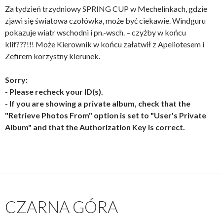
Za tydzień trzydniowy SPRING CUP w Mechelinkach, gdzie
zjawi się światowa czołówka, może być ciekawie. Windguru
pokazuje wiatr wschodni i pn.-wsch. – czyżby w końcu
klif???!!! Może Kierownik w końcu załatwił z Apeliotesem i
Zefirem korzystny kierunek.
Sorry:
- Please recheck your ID(s).
- If you are showing a private album, check that the
"Retrieve Photos From" option is set to "User's Private
Album" and that the Authorization Key is correct.
CZARNA GÓRA