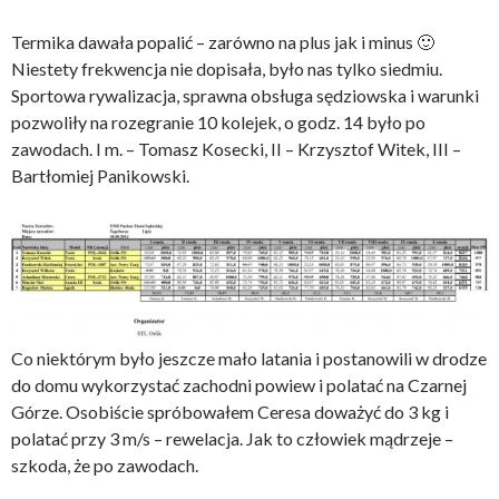
Termika dawała popalić – zarówno na plus jak i minus 🙂
Niestety frekwencja nie dopisała, było nas tylko siedmiu.
Sportowa rywalizacja, sprawna obsługa sędziowska i warunki
pozwoliły na rozegranie 10 kolejek, o godz. 14 było po
zawodach. I m. – Tomasz Kosecki, II – Krzysztof Witek, III –
Bartłomiej Panikowski.
Co niektórym było jeszcze mało latania i postanowili w drodze
do domu wykorzystać zachodni powiew i polatać na Czarnej
Górze. Osobiście spróbowałem Ceresa doważyć do 3 kg i
polatać przy 3 m/s – rewelacja. Jak to człowiek mądrzeje –
szkoda, że po zawodach.