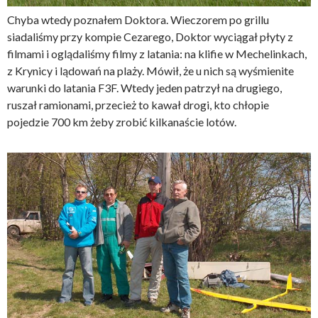
Chyba wtedy poznałem Doktora. Wieczorem po grillu
siadaliśmy przy kompie Cezarego, Doktor wyciągał płyty z
filmami i oglądaliśmy filmy z latania: na klifie w Mechelinkach,
z Krynicy i lądowań na plaży. Mówił, że u nich są wyśmienite
warunki do latania F3F. Wtedy jeden patrzył na drugiego,
ruszał ramionami, przecież to kawał drogi, kto chłopie
pojedzie 700 km żeby zrobić kilkanaście lotów.