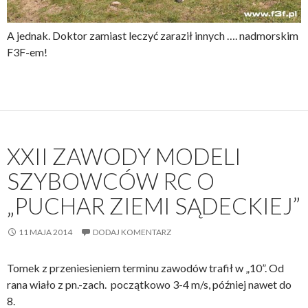
A jednak. Doktor zamiast leczyć zaraził innych …. nadmorskim
F3F-em!
XXII ZAWODY MODELI
SZYBOWCÓW RC O
„PUCHAR ZIEMI SĄDECKIEJ”
11 MAJA 2014
DODAJ KOMENTARZ
Tomek z przeniesieniem terminu zawodów trafił w „10”. Od
rana wiało z pn.-zach. początkowo 3-4 m/s, później nawet do
8.