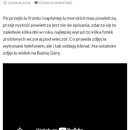
10 MAJA 2014
DODAJ KOMENTARZ
Po przejściu frontu i napłynięciu morskich mas powietrza,
przejrzystość powietrza jest nie do opisania, zdarza się to
zaledwie kilka dni w roku, najlepiej wyrazi to kilka fotek
zrobionych wczoraj pod wieczór. Co prawda zdjęcia
wykonane telefonem, ale i tak oddają klimat. Na ostatnim
zdjęciu widok na Babią Górę.