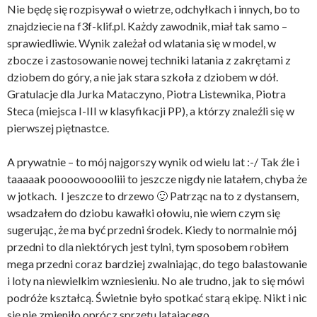
Nie będę się rozpisywał o wietrze, odchyłkach i innych, bo to
znajdziecie na f3f-klif.pl. Każdy zawodnik, miał tak samo –
sprawiedliwie. Wynik zależał od wlatania się w model, w
zbocze i zastosowanie nowej techniki latania z zakrętami z
dziobem do góry, a nie jak stara szkoła z dziobem w dół.
Gratulacje dla Jurka Mataczyno, Piotra Listewnika, Piotra
Steca (miejsca I-III w klasyfikacji PP), a którzy znaleźli się w
pierwszej piętnastce.
A prywatnie – to mój najgorszy wynik od wielu lat :-/ Tak źle i
taaaaak poooowooooliii to jeszcze nigdy nie latałem, chyba że
w jotkach. I jeszcze to drzewo 🙂 Patrząc na to z dystansem,
wsadzałem do dziobu kawałki ołowiu, nie wiem czym się
sugerując, że ma być przedni środek. Kiedy to normalnie mój
przedni to dla niektórych jest tylni, tym sposobem robiłem
mega przedni coraz bardziej zwalniając, do tego balastowanie
i loty na niewielkim wzniesieniu. No ale trudno, jak to się mówi
podróże kształcą. Świetnie było spotkać starą ekipę. Nikt i nic
się nie zmieniło oprócz sprzętu latającego.