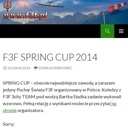
Szukaj
www.f3f.pl
PRZESKOCZ DO TREŚCI
F3F SPRING CUP 2014
21 MAJA 2014
DODAJ KOMENTARZ
SPRING CUP – obecnie najważniejsze zawody, a zarazem
jedyny Puchar Świata F3F organizowany w Polsce. Koledzy z
F3F 3sity TEAM pod wodzą Bartka Siudka zadanie wykonali
wzorowo. Pełną relację z wynikami możecie przeczytać
na
stronie
organizatora.
Sorry: