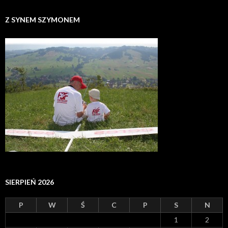
Z SYNEM SZYMONEM
SIERPIEŃ 2026
P
W
Ś
C
P
S
N
1
2